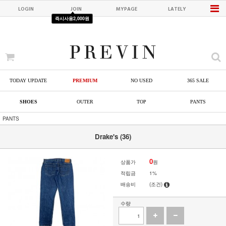
LOGIN
JOIN
MYPAGE
LATELY
즉시사용
2,000원
TODAY UPDATE
PREMIUM
NO USED
365 SALE
SHOES
OUTER
TOP
PANTS
PANTS
Drake's (36)
0
상품가
원
적립금
1%
배송비
(조건)
수량