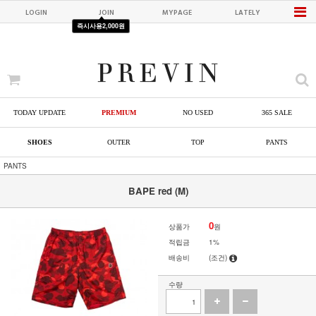
LOGIN
JOIN
MYPAGE
LATELY
즉시사용
2,000원
TODAY UPDATE
PREMIUM
NO USED
365 SALE
SHOES
OUTER
TOP
PANTS
PANTS
BAPE red (M)
0
상품가
원
적립금
1%
배송비
(조건)
수량