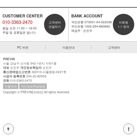
CUSTOMER CENTER
BANK ACCOUNT
010-3363-2470
국민은행 073001-04-022036
고객센터
비회원
우리은행 1002-254-860662
연결하기
1:1 문의
평일 오전 11:00 ~ 18:00
예금주 : 손진우
주말 및 공휴일은 쉽니다
PC 버전
이용안내
고객센터
PREVIN
서울 강남구 신사동 542-1번지 지하1층
대표
손진우
개인정보책임자
손진우
통신판매업신고번호
제2010-서울중랑-0227호
사업자 등록번호
204-20-82505
전화
010-3363-2470
이용약관
개인정보취급방침
Copyright © PREVIN[프레빈] All rights reserved.